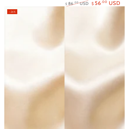
56
.00
USD
86
USD
.00
$
$
正
特
–26%
常
賣
價
價
格
格