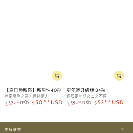
【夏日煥新祭】新男性40粒
更年輕升級版 84粒
補足陽剛之氣，保持精力
調理更年期女士之不適
50
.00
USD
52
.00
USD
52
USD
59
USD
.00
.00
$
$
$
$
正
特
正
特
常
賣
常
賣
價
價
價
價
格
格
格
格
維特健靈