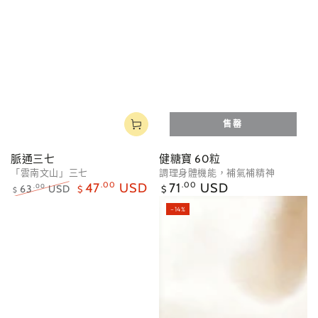
售罄
脈通三七
健糖寶 60粒
「雲南文山」三七
調理身體機能，補氣補精神
正
47
.00
USD
71
.00
USD
63
USD
.00
$
$
$
常
正
特
–14%
價
常
賣
格
價
價
格
格