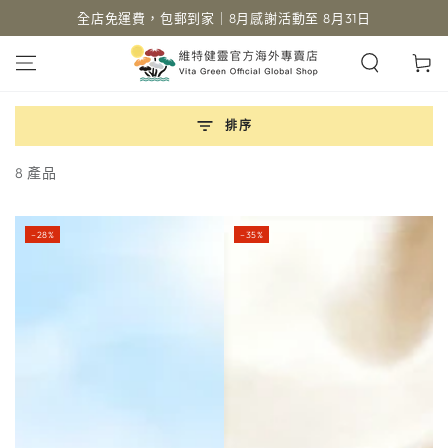
全店免運費，包郵到家｜8月感謝活動至 8月31日
跳到內容
購
物
車
排序
8 產品
–28%
–35%