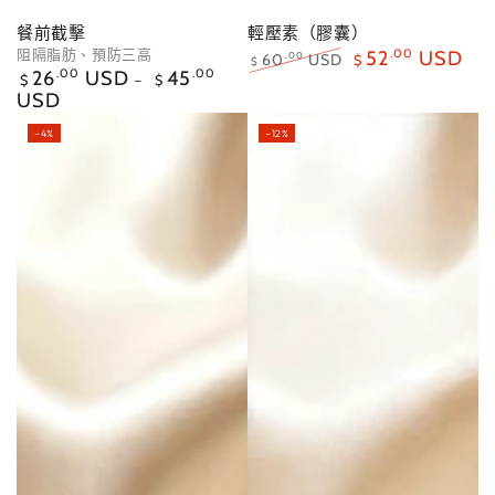
餐前截擊
輕壓素（膠囊）
阻隔脂肪、預防三高
52
.00
USD
60
USD
.00
$
$
正
26
.00
USD
45
.00
正
特
$
$
常
USD
常
賣
價
價
價
格
–4%
–12%
格
格