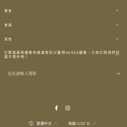
更多
會員
其他
訂閱看最新優惠和健康資訊以獲得HK$50優惠，立即訂閱我們的
電子郵件吧！
在
此
處
輸
入
Facebook
Instagram
電
語
國
繁體中文
美國 (USD $)
郵
言
家/