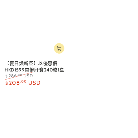
【夏日煥新祭】以優惠價
HKD1599買健肝寶240粒1盒
286
USD
.00
$
正
特
208
.00
USD
$
常
賣
價
價
格
格