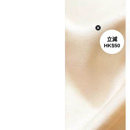
🎁 首購立減 HK$50
滿HK$400即可使用
請輸入您的電郵地址
領取優惠
*訂閱即同意收取Vitagreen電郵訂閱,包含會員專屬優惠,最新推廣
及新品資訊。詳情參見我們的
服務條款
。