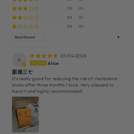
0%
(0)
0%
(0)
0%
(0)
Sort by
07/04/2026
A
Alice
脈通三七
It’s really good for reducing the risk of cholesterol
levels after three months I took. Very pleased to
have it and highly recommended!