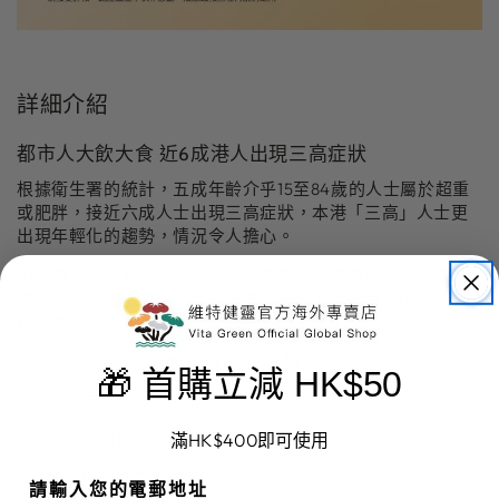
詳細介紹
都市人大飲大食 近6成港人出現三高症狀
根據衛生署的統計，五成年齡介乎15至84歲的人士屬於超重
或肥胖，接近六成人士出現三高症狀，本港「三高」人士更
出現年輕化的趨勢，情況令人擔心。
由於港人的飲食及生活習慣差，高熱量、高脂肪、特別是動
物脂肪、食物加工中的反式脂肪，再加上運動量減少，導致
積聚血管垃圾，三高問題明顯地不斷上升。
脈通三七由3大通血管護心成分製成
🎁 首購立減 HK$50
- 三七保持心血管暢無阻
- 丹參減少血管垃圾積聚
滿HK$400即可使用
- 山楂持續清除血管垃圾
請輸入您的電郵地址