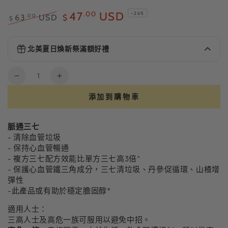
.00
47
USD
–26%
.00
63
USD
$
$
正
特
常
賣
北美夏日煥新祭滿額好禮
價
價
餐前截擊
$26.00
FREE
格
格
Spend
$220.93
more to unlock
數
脈
脈
量
通
通
五色靈芝60粒（美版）有效期至15/10/2027
添加到購物車
$104.00
FREE
三
三
Spend
$415.98
more to unlock
七
七
脈通三七
數
數
- 清除血管垃圾
- 保持心血管暢通
量
量
- 複方三七配方效能比單方三七高3倍^
減
增
- 保護心血管鐵三角成分，三七清垃圾、丹參促循環、山楂增
少
加
彈性
-此產品或有助於穩定膽固醇*
適用人士：
三高人士及高危一族可服用以避免中招。