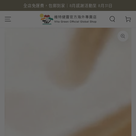
全店免運費，包郵到家｜8月感謝活動至 8月31日
跳到內容
購
物
車
跳轉到產品信息
在
模
態
1
開
放
媒
體