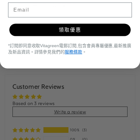
- 複方三七比單一三七效能高三倍
領取優惠
*此產品沒有根據《藥劑業及毒 藥條例》或《中醫藥 條例》
註冊。為此產品作出的任何聲稱亦沒 有為進行該等註冊而接
*訂閱即同意收取Vitagreen電郵訂閱,包含會員專屬優惠,最新推廣
受 評核。此產品並不供作診斷、 治療或預防任何疾病之用。
及新品資訊。詳情參見我們的
服務條款
。
Customer Reviews
Based on 3 reviews
Write a review
100%
(3)
0%
(0)