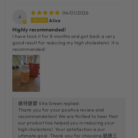
04/01/2026
A
Alice
Highly recommended!
I have took it for 8 months and got back a very
good result for reducing my high cholesterol. It is
recommended!
維特健靈 Vita Green replied:
Thank you for your positive review and
recommendation! We are thrilled to hear that
our product has helped you in reducing your
high cholesterol. Your satisfaction is our
ultimate goal. Thank you for choosing 脈通三