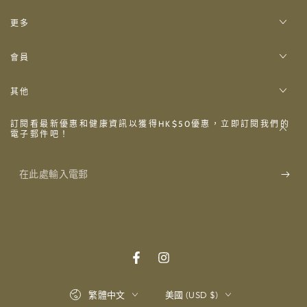
更多
會員
其他
訂閱看最新優惠和健康資訊以獲得HK$50優惠，立即訂閱我們的
電子郵件吧！
在
此
處
輸
入
Facebook
Instagram
電
語
國
繁體中文
美國 (USD $)
郵
言
家/