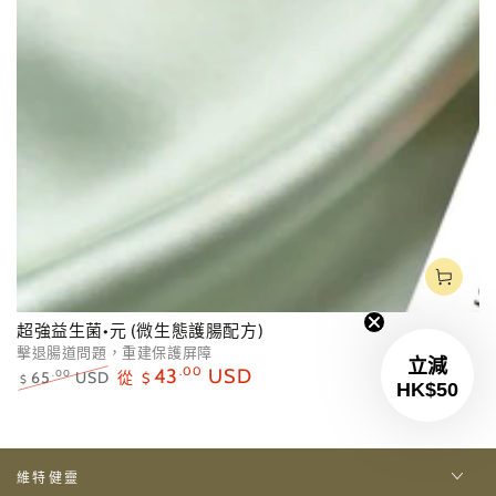
超強益生菌•元 (微生態護腸配方)
擊退腸道問題，重建保護屏障
立減
43
.00
USD
65
USD
從
.00
$
$
HK$50
正
特
常
賣
價
價
格
格
維特健靈