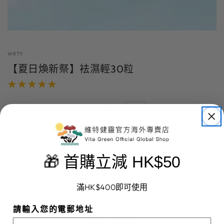
WRTY
【夏日煥新祭】袪濕輕30粒
.00
39
USD
–10%
.00
43
USD
$
$
正
特
常
賣
價
價
Get Free Gift @220.89
Get Free Gift @415.90
格
格
🎁 首購立減 HK$50
北美夏日煥新祭滿額好禮
餐前截擊
$26.00
FREE
滿HK$400即可使用
Spend
$220.89
more to unlock
數
【夏
【夏
請輸入您的電郵地址
量
日
日
五色靈芝60粒（美版）有效期至15/10/2027
添加到購物車