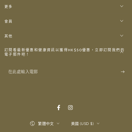
更多
會員
其他
訂閱看最新優惠和健康資訊以獲得HK$50優惠，立即訂閱我們的
電子郵件吧！
在
此
處
輸
入
Facebook
Instagram
電
語
國
繁體中文
美國 (USD $)
郵
言
家/