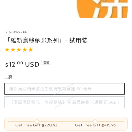
媒
體
10 CAPSULES
「維新烏絲納米系列」- 試用裝
正
.00
12
USD
售罄
$
常
價
二選一
格
維新烏絲納米激活生髮洗髮精華露 30 毫升
【深層滲透髮芯．修復髮絲】 維新烏絲納米護髮素 30ml
Get Free Gift @220.92
Get Free Gift @415.96