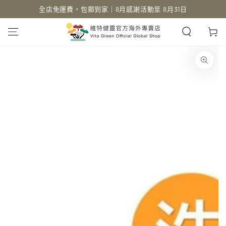
全店免運費，包郵到家｜8月感謝活動至 8月31日
跳到內容
購
物
車
跳轉到產品信息
在
模
態
{{
index
}}
開
放