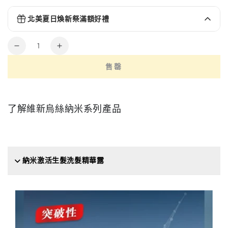
北美夏日煥新祭滿額好禮
餐前截擊
$26.00
FREE
Spend
$220.92
more to unlock
數
「維
「維
量
新
新
五色靈芝60粒（美版）有效期至15/10/2027
售罄
$104.00
FREE
烏
烏
Spend
$415.96
more to unlock
絲
絲
納
納
了解維新烏絲納米系列產品
米
米
系
系
列」-
列」-
試
試
納米激活生髮洗髮精華露
用
用
裝
裝
數
數
量
量
減
增