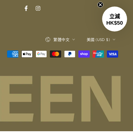
入
Facebook
Instagram
電
立減
HK$50
郵
語
國
繁體中文
美國 (USD $)
言
家/
地
區