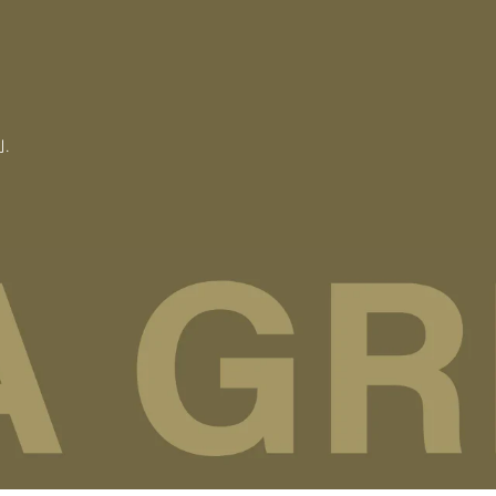
.
支
付
方
式