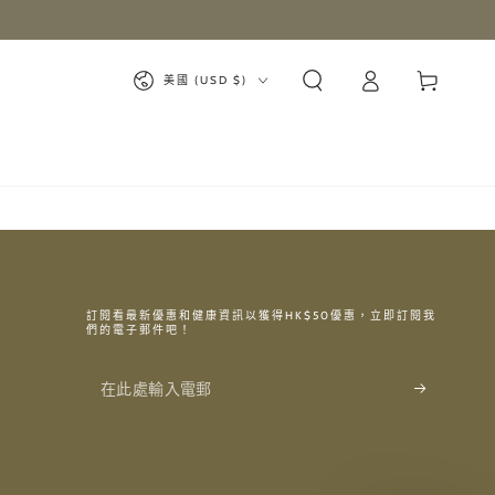
購
登
國
物
美國 (USD $)
入
家/
車
地
區
訂閱看最新優惠和健康資訊以獲得HK$50優惠，立即訂閱我
們的電子郵件吧！
在
此
處
輸