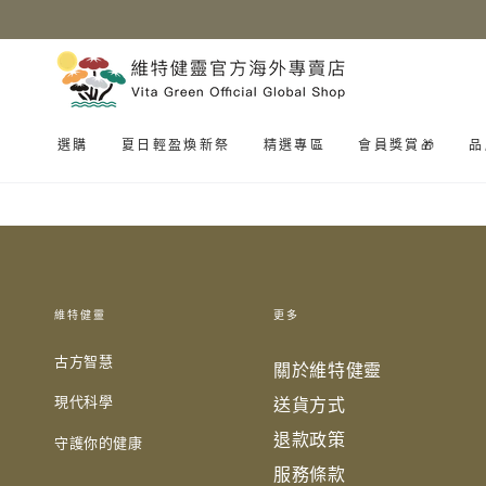
跳到內容
選購
夏日輕盈煥新祭
精選專區
會員獎賞🎁
品
維特健靈
更多
古方智慧
關於維特健靈
現代科學
送貨方式
退款政策
守護你的健康
服務條款