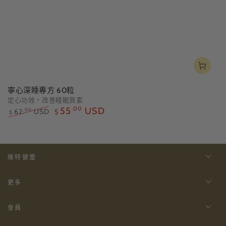
寧心深睡專方 60粒
定心功效，改善睡眠質素
55
.00
USD
62
USD
.00
$
$
正
特
常
賣
價
價
格
格
維特健靈
更多
會員